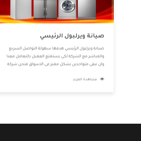
صيانة ويرلبول الرئيسي
صيانة ويرلبول الرئيسي هدفها سهولة التواصل السريع
والمباشر مع الشركة لكى يستمتع العميل بالتعامل معنا
وان نبقى متواجدين بشكل مميز فى الاسواق فنحن شركة
كبيرة نهتم بكل التفاصيل المهمة للعميل وان يستمتع
مشاهدة المزيد
بالخدمات التى تنفرد الشركة بها والتى تكون منها خدمة
الصيانة التى تكون من أهم الخدمات التى يرغب بها
العميل لأنها تحافظ على كفاءة المنتج كما أن شركة
ويرلبول تقدم لنا جميع الأجهزة التى نبحث عنها وأقوى
الأسعار التى تكون مناسبة لكثير من العملاء