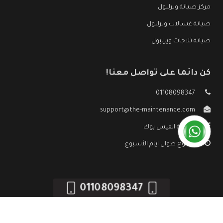
مركز صيانة ويرلبول
صيانة غسالات ويرلبول
صيانة ثلاجات ويرلبول
كن دائما على تواصل معنا!
01108098347
support@the-maintenance.com
صفحة الفيس بوك
مفتوح طوال ايام الأسبوع
01108098347
جميع الحقوق محفوظه ©
صيانة ويرلبول