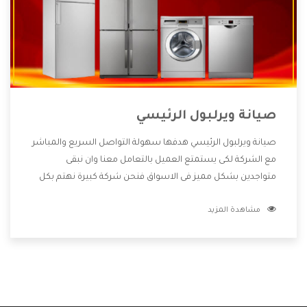
صيانة ويرلبول الرئيسي
صيانة ويرلبول الرئيسي هدفها سهولة التواصل السريع والمباشر
مع الشركة لكى يستمتع العميل بالتعامل معنا وان نبقى
متواجدين بشكل مميز فى الاسواق فنحن شركة كبيرة نهتم بكل
التفاصيل المهمة للعميل وان يستمتع بالخدمات التى تنفرد
مشاهدة المزيد
الشركة بها والتى تكون منها خدمة الصيانة التى تكون من أهم
الخدمات التى يرغب بها العميل لأنها تحافظ على كفاءة المنتج
كما أن شركة ويرلبول تقدم لنا جميع الأجهزة التى نبحث عنها
وأقوى الأسعار التى تكون مناسبة لكثير من العملاء