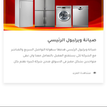
صيانة ويرلبول الرئيسي
صيانة ويرلبول الرئيسي هدفها سهولة التواصل السريع والمباشر
مع الشركة لكى يستمتع العميل بالتعامل معنا وان نبقى
متواجدين بشكل مميز فى الاسواق فنحن شركة كبيرة نهتم بكل
التفاصيل المهمة للعميل وان يستمتع بالخدمات التى تنفرد
مشاهدة المزيد
الشركة بها والتى تكون منها خدمة الصيانة التى تكون من أهم
الخدمات التى يرغب بها العميل لأنها تحافظ على كفاءة المنتج
كما أن شركة ويرلبول تقدم لنا جميع الأجهزة التى نبحث عنها
وأقوى الأسعار التى تكون مناسبة لكثير من العملاء