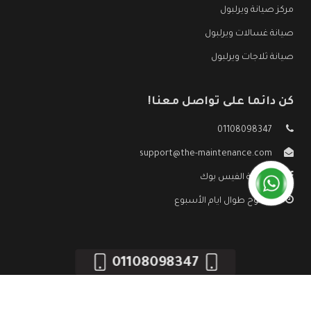
مركز صيانة ويرلبول
صيانة غسالات ويرلبول
صيانة ثلاجات ويرلبول
كن دائما على تواصل معنا!
01108098347
support@the-maintenance.com
صفحة الفيس بوك
مفتوح طوال ايام الأسبوع
01108098347
جميع الحقوق محفوظه ©
صيانة ويرلبول