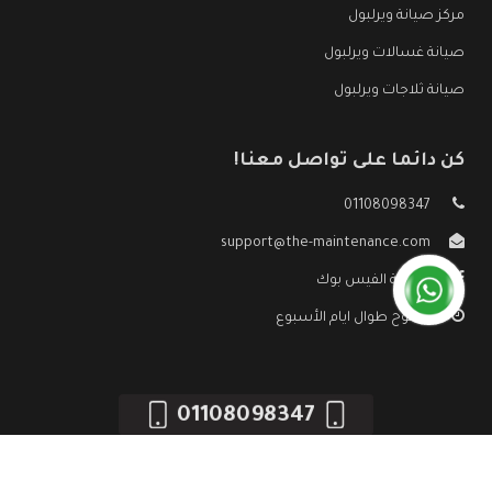
مركز صيانة ويرلبول
صيانة غسالات ويرلبول
صيانة ثلاجات ويرلبول
كن دائما على تواصل معنا!
01108098347
support@the-maintenance.com
صفحة الفيس بوك
مفتوح طوال ايام الأسبوع
01108098347
جميع الحقوق محفوظه ©
صيانة ويرلبول