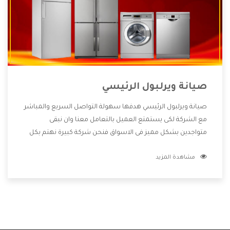
صيانة ويرلبول الرئيسي
صيانة ويرلبول الرئيسي هدفها سهولة التواصل السريع والمباشر
مع الشركة لكى يستمتع العميل بالتعامل معنا وان نبقى
متواجدين بشكل مميز فى الاسواق فنحن شركة كبيرة نهتم بكل
التفاصيل المهمة للعميل وان يستمتع بالخدمات التى تنفرد
مشاهدة المزيد
الشركة بها والتى تكون منها خدمة الصيانة التى تكون من أهم
الخدمات التى يرغب بها العميل لأنها تحافظ على كفاءة المنتج
كما أن شركة ويرلبول تقدم لنا جميع الأجهزة التى نبحث عنها
وأقوى الأسعار التى تكون مناسبة لكثير من العملاء