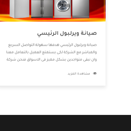
صيانة ويرلبول الرئيسي
صيانة ويرلبول الرئيسي هدفها سهولة التواصل السريع
والمباشر مع الشركة لكى يستمتع العميل بالتعامل معنا
وان نبقى متواجدين بشكل مميز فى الاسواق فنحن شركة
كبيرة نهتم بكل التفاصيل المهمة للعميل وان يستمتع
مشاهدة المزيد
بالخدمات التى تنفرد الشركة بها والتى تكون منها خدمة
الصيانة التى تكون من أهم الخدمات التى يرغب بها
العميل لأنها تحافظ على كفاءة المنتج كما أن شركة
ويرلبول تقدم لنا جميع الأجهزة التى نبحث عنها وأقوى
الأسعار التى تكون مناسبة لكثير من العملاء