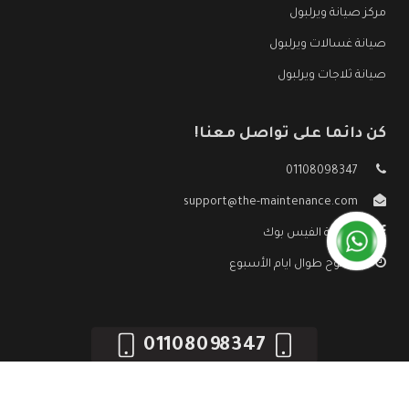
مركز صيانة ويرلبول
صيانة غسالات ويرلبول
صيانة ثلاجات ويرلبول
كن دائما على تواصل معنا!
01108098347
support@the-maintenance.com
صفحة الفيس بوك
مفتوح طوال ايام الأسبوع
01108098347
جميع الحقوق محفوظه ©
صيانة ويرلبول