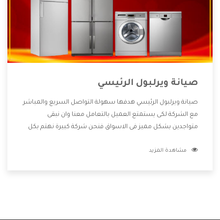
صيانة ويرلبول الرئيسي
صيانة ويرلبول الرئيسي هدفها سهولة التواصل السريع والمباشر
مع الشركة لكى يستمتع العميل بالتعامل معنا وان نبقى
متواجدين بشكل مميز فى الاسواق فنحن شركة كبيرة نهتم بكل
التفاصيل المهمة للعميل وان يستمتع بالخدمات التى تنفرد
مشاهدة المزيد
الشركة بها والتى تكون منها خدمة الصيانة التى تكون من أهم
الخدمات التى يرغب بها العميل لأنها تحافظ على كفاءة المنتج
كما أن شركة ويرلبول تقدم لنا جميع الأجهزة التى نبحث عنها
وأقوى الأسعار التى تكون مناسبة لكثير من العملاء