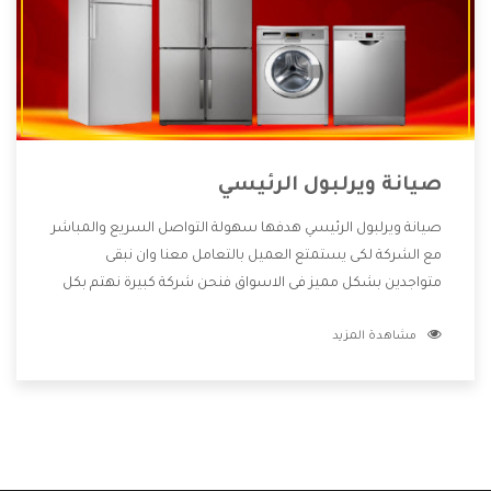
صيانة ويرلبول الرئيسي
صيانة ويرلبول الرئيسي هدفها سهولة التواصل السريع والمباشر
مع الشركة لكى يستمتع العميل بالتعامل معنا وان نبقى
متواجدين بشكل مميز فى الاسواق فنحن شركة كبيرة نهتم بكل
التفاصيل المهمة للعميل وان يستمتع بالخدمات التى تنفرد
مشاهدة المزيد
الشركة بها والتى تكون منها خدمة الصيانة التى تكون من أهم
الخدمات التى يرغب بها العميل لأنها تحافظ على كفاءة المنتج
كما أن شركة ويرلبول تقدم لنا جميع الأجهزة التى نبحث عنها
وأقوى الأسعار التى تكون مناسبة لكثير من العملاء