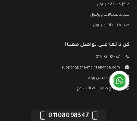
مركز صيانة ويرلبول
صيانة غسالات ويرلبول
صيانة ثلاجات ويرلبول
كن دائما على تواصل معنا!
01108098347
support@the-maintenance.com
صفحة الفيس بوك
مفتوح طوال ايام الأسبوع
01108098347
جميع الحقوق محفوظه ©
صيانة ويرلبول