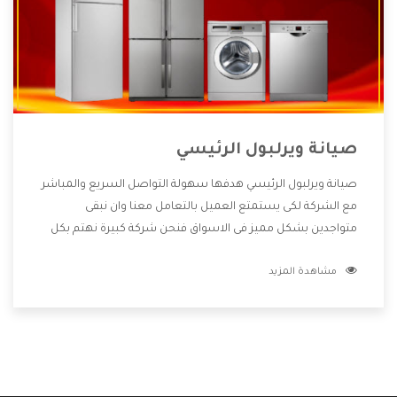
صيانة ويرلبول الرئيسي
صيانة ويرلبول الرئيسي هدفها سهولة التواصل السريع والمباشر
مع الشركة لكى يستمتع العميل بالتعامل معنا وان نبقى
متواجدين بشكل مميز فى الاسواق فنحن شركة كبيرة نهتم بكل
التفاصيل المهمة للعميل وان يستمتع بالخدمات التى تنفرد
مشاهدة المزيد
الشركة بها والتى تكون منها خدمة الصيانة التى تكون من أهم
الخدمات التى يرغب بها العميل لأنها تحافظ على كفاءة المنتج
كما أن شركة ويرلبول تقدم لنا جميع الأجهزة التى نبحث عنها
وأقوى الأسعار التى تكون مناسبة لكثير من العملاء