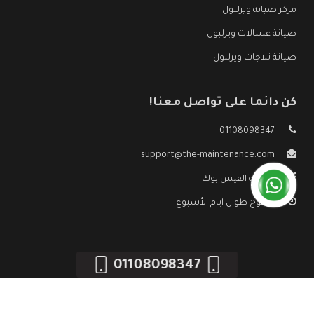
مركز صيانة ويرلبول
صيانة غسالات ويرلبول
صيانة ثلاجات ويرلبول
كن دائما على تواصل معنا!
01108098347
support@the-maintenance.com
صفحة الفيس بوك
مفتوح طوال ايام الأسبوع
01108098347
جميع الحقوق محفوظه ©
صيانة ويرلبول