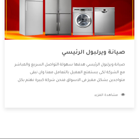
صيانة ويرلبول الرئيسي
صيانة ويرلبول الرئيسي هدفها سهولة التواصل السريع والمباشر
مع الشركة لكى يستمتع العميل بالتعامل معنا وان نبقى
متواجدين بشكل مميز فى الاسواق فنحن شركة كبيرة نهتم بكل
التفاصيل المهمة للعميل وان يستمتع بالخدمات التى تنفرد
مشاهدة المزيد
الشركة بها والتى تكون منها خدمة الصيانة التى تكون من أهم
الخدمات التى يرغب بها العميل لأنها تحافظ على كفاءة المنتج
كما أن شركة ويرلبول تقدم لنا جميع الأجهزة التى نبحث عنها
وأقوى الأسعار التى تكون مناسبة لكثير من العملاء