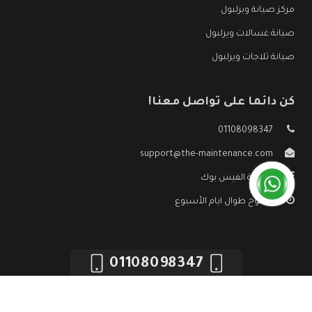
مركز صيانة ويرلبول
صيانة غسالات ويرلبول
صيانة ثلاجات ويرلبول
كن دائما على تواصل معنا!
01108098347
support@the-maintenance.com
صفحة الفيس بوك
مفتوح طوال ايام الأسبوع
01108098347
جميع الحقوق محفوظه ©
صيانة ويرلبول