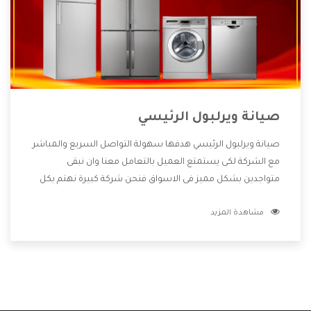
صيانة ويرلبول الرئيسي
صيانة ويرلبول الرئيسي هدفها سهولة التواصل السريع والمباشر
مع الشركة لكى يستمتع العميل بالتعامل معنا وان نبقى
متواجدين بشكل مميز فى الاسواق فنحن شركة كبيرة نهتم بكل
التفاصيل المهمة للعميل وان يستمتع بالخدمات التى تنفرد
مشاهدة المزيد
الشركة بها والتى تكون منها خدمة الصيانة التى تكون من أهم
الخدمات التى يرغب بها العميل لأنها تحافظ على كفاءة المنتج
كما أن شركة ويرلبول تقدم لنا جميع الأجهزة التى نبحث عنها
وأقوى الأسعار التى تكون مناسبة لكثير من العملاء