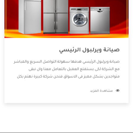
صيانة ويرلبول الرئيسي
صيانة ويرلبول الرئيسي هدفها سهولة التواصل السريع والمباشر
مع الشركة لكى يستمتع العميل بالتعامل معنا وان نبقى
متواجدين بشكل مميز فى الاسواق فنحن شركة كبيرة نهتم بكل
التفاصيل المهمة للعميل وان يستمتع بالخدمات التى تنفرد
مشاهدة المزيد
الشركة بها والتى تكون منها خدمة الصيانة التى تكون من أهم
الخدمات التى يرغب بها العميل لأنها تحافظ على كفاءة المنتج
كما أن شركة ويرلبول تقدم لنا جميع الأجهزة التى نبحث عنها
وأقوى الأسعار التى تكون مناسبة لكثير من العملاء