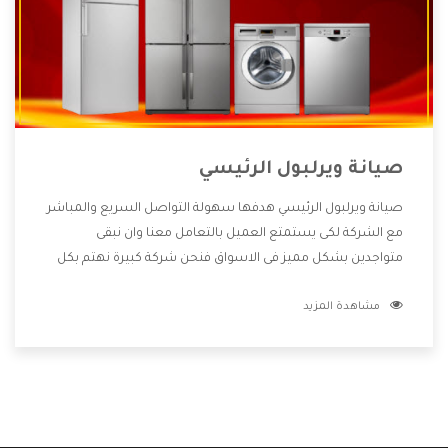
صيانة ويرلبول الرئيسي
صيانة ويرلبول الرئيسي هدفها سهولة التواصل السريع والمباشر
مع الشركة لكى يستمتع العميل بالتعامل معنا وان نبقى
متواجدين بشكل مميز فى الاسواق فنحن شركة كبيرة نهتم بكل
التفاصيل المهمة للعميل وان يستمتع بالخدمات التى تنفرد
مشاهدة المزيد
الشركة بها والتى تكون منها خدمة الصيانة التى تكون من أهم
الخدمات التى يرغب بها العميل لأنها تحافظ على كفاءة المنتج
كما أن شركة ويرلبول تقدم لنا جميع الأجهزة التى نبحث عنها
وأقوى الأسعار التى تكون مناسبة لكثير من العملاء