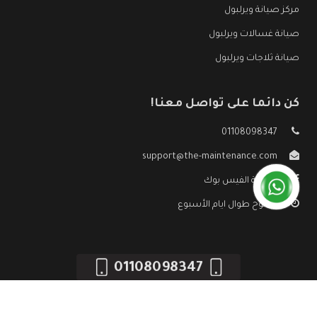
مركز صيانة ويرلبول
صيانة غسالات ويرلبول
صيانة ثلاجات ويرلبول
كن دائما على تواصل معنا!
01108098347
support@the-maintenance.com
صفحة الفيس بوك
مفتوح طوال ايام الأسبوع
01108098347
جميع الحقوق محفوظه ©
صيانة ويرلبول