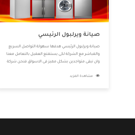
صيانة ويرلبول الرئيسي
صيانة ويرلبول الرئيسي هدفها سهولة التواصل السريع
والمباشر مع الشركة لكى يستمتع العميل بالتعامل معنا
وان نبقى متواجدين بشكل مميز فى الاسواق فنحن شركة
كبيرة نهتم بكل التفاصيل المهمة للعميل وان يستمتع
مشاهدة المزيد
بالخدمات التى تنفرد الشركة بها والتى تكون منها خدمة
الصيانة التى تكون من أهم الخدمات التى يرغب بها
العميل لأنها تحافظ على كفاءة المنتج كما أن شركة
ويرلبول تقدم لنا جميع الأجهزة التى نبحث عنها وأقوى
الأسعار التى تكون مناسبة لكثير من العملاء