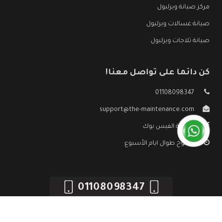
مركز صيانة ويرلبول
صيانة غسالات ويرلبول
صيانة ثلاجات ويرلبول
كن دائما على تواصل معنا!
01108098347
support@the-maintenance.com
صفحة الفيس بوك
مفتوح طوال ايام الأسبوع
01108098347
جميع الحقوق محفوظه ©
صيانة ويرلبول