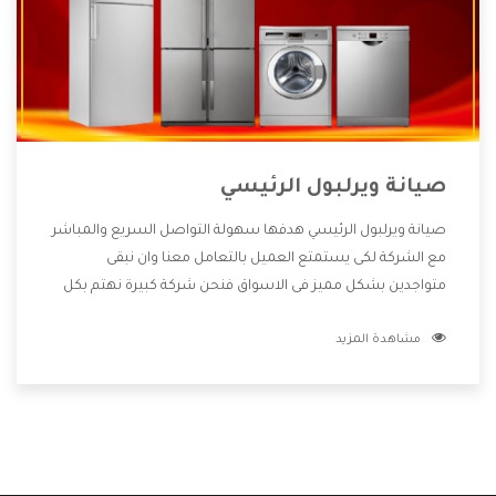
صيانة ويرلبول الرئيسي
صيانة ويرلبول الرئيسي هدفها سهولة التواصل السريع والمباشر
مع الشركة لكى يستمتع العميل بالتعامل معنا وان نبقى
متواجدين بشكل مميز فى الاسواق فنحن شركة كبيرة نهتم بكل
التفاصيل المهمة للعميل وان يستمتع بالخدمات التى تنفرد
مشاهدة المزيد
الشركة بها والتى تكون منها خدمة الصيانة التى تكون من أهم
الخدمات التى يرغب بها العميل لأنها تحافظ على كفاءة المنتج
كما أن شركة ويرلبول تقدم لنا جميع الأجهزة التى نبحث عنها
وأقوى الأسعار التى تكون مناسبة لكثير من العملاء