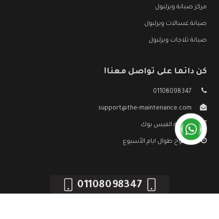
مركز صيانة ويرلبول
صيانة غسالات ويرلبول
صيانة ثلاجات ويرلبول
كن دائما على تواصل معنا!
01108098347
support@the-maintenance.com
صفحة الفيس بوك
مفتوح طوال ايام الأسبوع
01108098347
جميع الحقوق محفوظه ©
صيانة ويرلبول