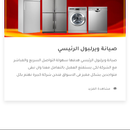
صيانة ويرلبول الرئيسي
صيانة ويرلبول الرئيسي هدفها سهولة التواصل السريع والمباشر
مع الشركة لكى يستمتع العميل بالتعامل معنا وان نبقى
متواجدين بشكل مميز فى الاسواق فنحن شركة كبيرة نهتم بكل
التفاصيل المهمة للعميل وان يستمتع بالخدمات التى تنفرد
مشاهدة المزيد
الشركة بها والتى تكون منها خدمة الصيانة التى تكون من أهم
الخدمات التى يرغب بها العميل لأنها تحافظ على كفاءة المنتج
كما أن شركة ويرلبول تقدم لنا جميع الأجهزة التى نبحث عنها
وأقوى الأسعار التى تكون مناسبة لكثير من العملاء