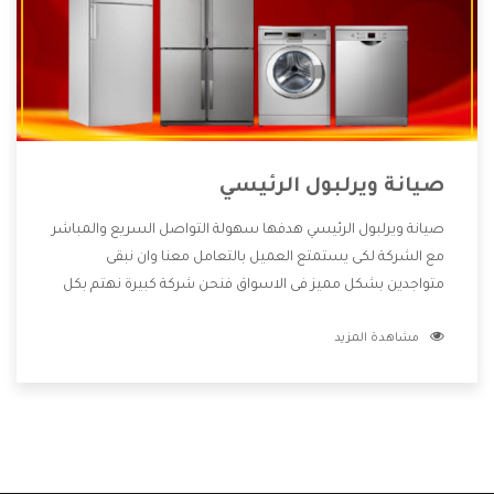
صيانة ويرلبول الرئيسي
صيانة ويرلبول الرئيسي هدفها سهولة التواصل السريع والمباشر
مع الشركة لكى يستمتع العميل بالتعامل معنا وان نبقى
متواجدين بشكل مميز فى الاسواق فنحن شركة كبيرة نهتم بكل
التفاصيل المهمة للعميل وان يستمتع بالخدمات التى تنفرد
مشاهدة المزيد
الشركة بها والتى تكون منها خدمة الصيانة التى تكون من أهم
الخدمات التى يرغب بها العميل لأنها تحافظ على كفاءة المنتج
كما أن شركة ويرلبول تقدم لنا جميع الأجهزة التى نبحث عنها
وأقوى الأسعار التى تكون مناسبة لكثير من العملاء