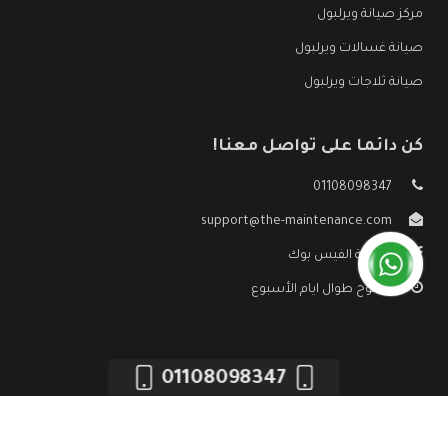
مركز صيانة ويرلبول
صيانة غسالات ويرلبول
صيانة ثلاجات ويرلبول
كن دائما على تواصل معنا!
01108098347
support@the-maintenance.com
صفحة الفيس بوك
مفتوح طوال ايام الأسبوع
01108098347
جميع الحقوق محفوظه ©
صيانة ويرلبول