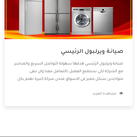
صيانة ويرلبول الرئيسي
صيانة ويرلبول الرئيسي هدفها سهولة التواصل السريع والمباشر
مع الشركة لكى يستمتع العميل بالتعامل معنا وان نبقى
متواجدين بشكل مميز فى الاسواق فنحن شركة كبيرة نهتم بكل
التفاصيل المهمة للعميل وان يستمتع بالخدمات التى تنفرد
مشاهدة المزيد
الشركة بها والتى تكون منها خدمة الصيانة التى تكون من أهم
الخدمات التى يرغب بها العميل لأنها تحافظ على كفاءة المنتج
كما أن شركة ويرلبول تقدم لنا جميع الأجهزة التى نبحث عنها
وأقوى الأسعار التى تكون مناسبة لكثير من العملاء