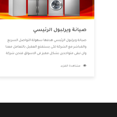
صيانة ويرلبول الرئيسي
صيانة ويرلبول الرئيسي هدفها سهولة التواصل السريع
والمباشر مع الشركة لكى يستمتع العميل بالتعامل معنا
وان نبقى متواجدين بشكل مميز فى الاسواق فنحن شركة
كبيرة نهتم بكل التفاصيل المهمة للعميل وان يستمتع
مشاهدة المزيد
بالخدمات التى تنفرد الشركة بها والتى تكون منها خدمة
الصيانة التى تكون من أهم الخدمات التى يرغب بها
العميل لأنها تحافظ على كفاءة المنتج كما أن شركة
ويرلبول تقدم لنا جميع الأجهزة التى نبحث عنها وأقوى
الأسعار التى تكون مناسبة لكثير من العملاء