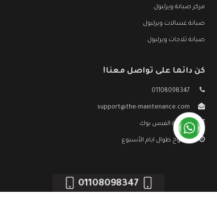
مركز صيانة ويرلبول
صيانة غسالات ويرلبول
صيانة ثلاجات ويرلبول
كن دائما على تواصل معنا!
01108098347
support@the-maintenance.com
صفحة الفيس بوك
مفتوح طوال ايام الأسبوع
01108098347
جميع الحقوق محفوظه ©
صيانة ويرلبول