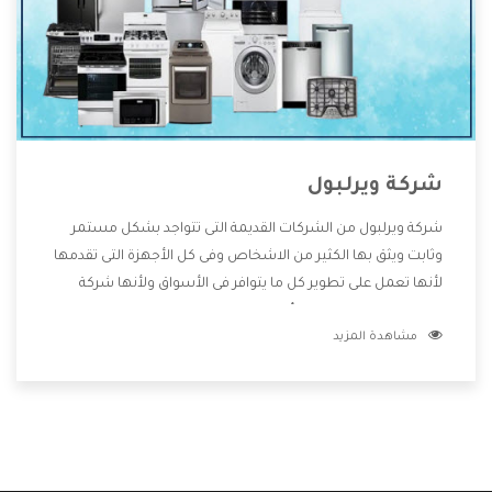
شركة ويرلبول
شركة ويرلبول من الشركات القديمة التى تتواجد بشكل مستمر
وثابت ويثق بها الكثير من الاشخاص وفى كل الأجهزة التى تقدمها
لأنها تعمل على تطوير كل ما يتوافر فى الأسواق ولأنها شركة
معروفة تهتم جدا بتوفير أفضل خدمات ما بعد البيع مع المنتجات
مشاهدة المزيد
وتقدم للعملاء أقوى العروض والخصومات التى تسهل على
المستهلك الاستمتاع بشراء جميع ما نقدمه لكم معنا هتجد كل
ما هو جديد وأفضل