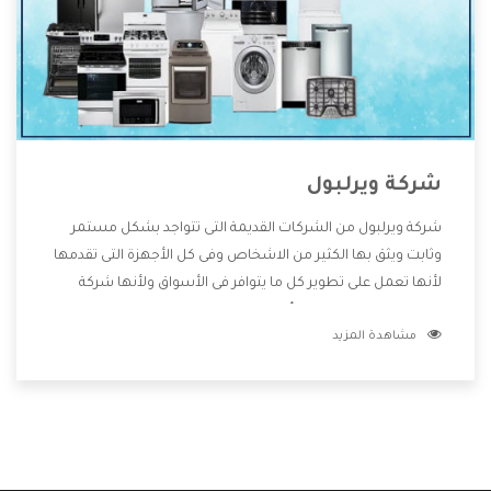
شركة ويرلبول
شركة ويرلبول من الشركات القديمة التى تتواجد بشكل مستمر
وثابت ويثق بها الكثير من الاشخاص وفى كل الأجهزة التى تقدمها
لأنها تعمل على تطوير كل ما يتوافر فى الأسواق ولأنها شركة
معروفة تهتم جدا بتوفير أفضل خدمات ما بعد البيع مع المنتجات
مشاهدة المزيد
وتقدم للعملاء أقوى العروض والخصومات التى تسهل على
المستهلك الاستمتاع بشراء جميع ما نقدمه لكم معنا هتجد كل
ما هو جديد وأفضل