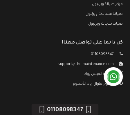
مركز صيانة ويرلبول
صيانة غسالات ويرلبول
صيانة ثلاجات ويرلبول
كن دائما على تواصل معنا!
01108098347
support@the-maintenance.com
صفحة الفيس بوك
مفتوح طوال ايام الأسبوع
01108098347
جميع الحقوق محفوظه ©
صيانة ويرلبول