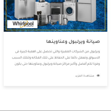
صيانة ويرلبول وعناوينها
ويرلبول من الشركات المميزة والتى تحصل على اهمية كبيرة فى
الاسواق وتعمل دائما على الحفاظ على تلك المكانه ولتلك السبب
وفرنا لكم أفضل وأكبر مراكز صيانة ويرلبول وعناوينها حتى يكون
قريب من كل العملاء ويستطيع القيام بتصليح جميع المنتجات
مشاهدة المزيد
دون اى ازعاج كما أننا نهتم بكل ما يحتاجه المستهلك لكى نحافظ
على ثقتهم بنا ،وهتستمتع بأقوى العروض والخدمات ما بعد البيع
التى ترضى العميل