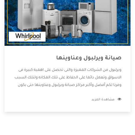
صيانة ويرلبول وعناوينها
ويرلبول من الشركات المميزة والتى تحصل على اهمية كبيرة فى
الاسواق وتعمل دائما على الحفاظ على تلك المكانه ولتلك السبب
وفرنا لكم أفضل وأكبر مراكز صيانة ويرلبول وعناوينها حتى يكون
قريب من كل العملاء ويستطيع القيام بتصليح جميع المنتجات
مشاهدة المزيد
دون اى ازعاج كما أننا نهتم بكل ما يحتاجه المستهلك لكى نحافظ
على ثقتهم بنا ،وهتستمتع بأقوى العروض والخدمات ما بعد البيع
التى ترضى العميل