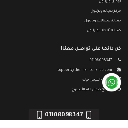
توكيل ويرلبول
مركز صيانة ويرلبول
صيانة غسالات ويرلبول
صيانة ثلاجات ويرلبول
كن دائما على تواصل معنا!
01108098347
support@the-maintenance.com
صفحة الفيس بوك
مفتوح طوال ايام الأسبوع
01108098347