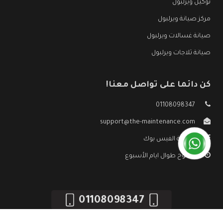
توكيل ويرلبول
مركز صيانة ويرلبول
صيانة غسالات ويرلبول
صيانة ثلاجات ويرلبول
كن دائما على تواصل معنا!
01108098347
support@the-maintenance.com
صفحة الفيس بوك
مفتوح طوال ايام الأسبوع
01108098347