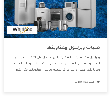
صيانة ويرلبول وعناوينها
ويرلبول من الشركات المميزة والتى تحصل على اهمية كبيرة فى
الاسواق وتعمل دائما على الحفاظ على تلك المكانه ولتلك السبب
وفرنا لكم أفضل وأكبر مراكز صيانة ويرلبول وعناوينها حتى يكون
قريب من كل العملاء ويستطيع القيام بتصليح جميع المنتجات
مشاهدة المزيد
دون اى ازعاج كما أننا نهتم بكل ما يحتاجه المستهلك لكى نحافظ
على ثقتهم بنا ،وهتستمتع بأقوى العروض والخدمات ما بعد البيع
التى ترضى العميل