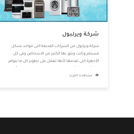
شركة ويرلبول
شركة ويرلبول من الشركات القديمة التى تتواجد بشكل
مستمر وثابت ويثق بها الكثير من الاشخاص وفى كل
الأجهزة التى تقدمها لأنها تعمل على تطوير كل ما يتوافر
فى الأسواق ولأنها شركة معروفة تهتم جدا بتوفير أفضل
مشاهدة المزيد
خدمات ما بعد البيع مع المنتجات وتقدم للعملاء أقوى
العروض والخصومات التى تسهل على المستهلك
الاستمتاع بشراء جميع ما نقدمه لكم معنا هتجد كل ما
هو جديد وأفضل