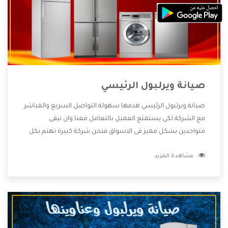
صيانة ويرلبول الرئيسي
صيانة ويرلبول الرئيسي هدفها سهولة التواصل السريع والمباشر
مع الشركة لكى يستمتع العميل بالتعامل معنا وان نبقى
متواجدين بشكل مميز فى الاسواق فنحن شركة كبيرة نهتم بكل
التفاصيل المهمة للعميل وان يستمتع بالخدمات التى تنفرد
مشاهدة المزيد
الشركة بها والتى تكون منها خدمة الصيانة التى تكون من أهم
الخدمات التى يرغب بها العميل لأنها تحافظ على كفاءة المنتج
كما أن شركة ويرلبول تقدم لنا جميع الأجهزة التى نبحث عنها
وأقوى الأسعار التى تكون مناسبة لكثير من العملاء