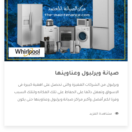
صيانة ويرلبول وعناوينها
ويرلبول من الشركات المميزة والتى تحصل على اهمية كبيرة فى
الاسواق وتعمل دائما على الحفاظ على تلك المكانه ولتلك السبب
وفرنا لكم أفضل وأكبر مراكز صيانة ويرلبول وعناوينها حتى يكون
قريب من كل العملاء ويستطيع القيام بتصليح جميع المنتجات
مشاهدة المزيد
دون اى ازعاج كما أننا نهتم بكل ما يحتاجه المستهلك لكى نحافظ
على ثقتهم بنا ،وهتستمتع بأقوى العروض والخدمات ما بعد البيع
التى ترضى العميل