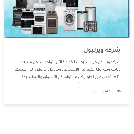
شركة ويرلبول
شركة ويرلبول من الشركات القديمة التى تتواجد بشكل مستمر
وثابت ويثق بها الكثير من الاشخاص وفى كل الأجهزة التى تقدمها
لأنها تعمل على تطوير كل ما يتوافر فى الأسواق ولأنها شركة
معروفة تهتم جدا بتوفير أفضل خدمات ما بعد البيع مع المنتجات
مشاهدة المزيد
وتقدم للعملاء أقوى العروض والخصومات التى تسهل على
المستهلك الاستمتاع بشراء جميع ما نقدمه لكم معنا هتجد كل
ما هو جديد وأفضل