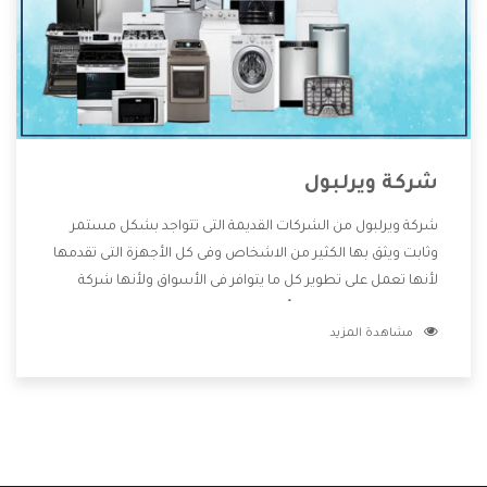
شركة ويرلبول
شركة ويرلبول من الشركات القديمة التى تتواجد بشكل مستمر
وثابت ويثق بها الكثير من الاشخاص وفى كل الأجهزة التى تقدمها
لأنها تعمل على تطوير كل ما يتوافر فى الأسواق ولأنها شركة
معروفة تهتم جدا بتوفير أفضل خدمات ما بعد البيع مع المنتجات
مشاهدة المزيد
وتقدم للعملاء أقوى العروض والخصومات التى تسهل على
المستهلك الاستمتاع بشراء جميع ما نقدمه لكم معنا هتجد كل
ما هو جديد وأفضل