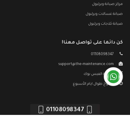
مركز صيانة ويرلبول
صيانة غسالات ويرلبول
صيانة ثلاجات ويرلبول
كن دائما على تواصل معنا!
01108098347
support@the-maintenance.com
صفحة الفيس بوك
مفتوح طوال ايام الأسبوع
01108098347
جميع الحقوق محفوظه ©
صيانة ويرلبول