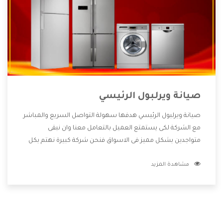
صيانة ويرلبول الرئيسي
صيانة ويرلبول الرئيسي هدفها سهولة التواصل السريع والمباشر
مع الشركة لكى يستمتع العميل بالتعامل معنا وان نبقى
متواجدين بشكل مميز فى الاسواق فنحن شركة كبيرة نهتم بكل
التفاصيل المهمة للعميل وان يستمتع بالخدمات التى تنفرد
مشاهدة المزيد
الشركة بها والتى تكون منها خدمة الصيانة التى تكون من أهم
الخدمات التى يرغب بها العميل لأنها تحافظ على كفاءة المنتج
كما أن شركة ويرلبول تقدم لنا جميع الأجهزة التى نبحث عنها
وأقوى الأسعار التى تكون مناسبة لكثير من العملاء