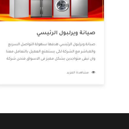
صيانة ويرلبول الرئيسي
صيانة ويرلبول الرئيسي هدفها سهولة التواصل السريع
والمباشر مع الشركة لكى يستمتع العميل بالتعامل معنا
وان نبقى متواجدين بشكل مميز فى الاسواق فنحن شركة
كبيرة نهتم بكل التفاصيل المهمة للعميل وان يستمتع
مشاهدة المزيد
بالخدمات التى تنفرد الشركة بها والتى تكون منها خدمة
الصيانة التى تكون من أهم الخدمات التى يرغب بها
العميل لأنها تحافظ على كفاءة المنتج كما أن شركة
ويرلبول تقدم لنا جميع الأجهزة التى نبحث عنها وأقوى
الأسعار التى تكون مناسبة لكثير من العملاء