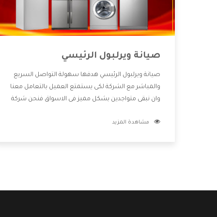
صيانة ويرلبول الرئيسي
صيانة ويرلبول الرئيسي هدفها سهولة التواصل السريع
والمباشر مع الشركة لكى يستمتع العميل بالتعامل معنا
وان نبقى متواجدين بشكل مميز فى الاسواق فنحن شركة
كبيرة نهتم بكل التفاصيل المهمة للعميل وان يستمتع
مشاهدة المزيد
بالخدمات التى تنفرد الشركة بها والتى تكون منها خدمة
الصيانة التى تكون من أهم الخدمات التى يرغب بها
العميل لأنها تحافظ على كفاءة المنتج كما أن شركة
ويرلبول تقدم لنا جميع الأجهزة التى نبحث عنها وأقوى
الأسعار التى تكون مناسبة لكثير من العملاء