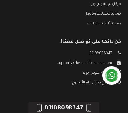
مركز صيانة ويرلبول
صيانة غسالات ويرلبول
صيانة ثلاجات ويرلبول
كن دائما على تواصل معنا!
01108098347
support@the-maintenance.com
صفحة الفيس بوك
مفتوح طوال ايام الأسبوع
01108098347
جميع الحقوق محفوظه ©
صيانة ويرلبول