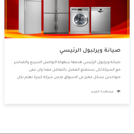
صيانة ويرلبول الرئيسي
صيانة ويرلبول الرئيسي هدفها سهولة التواصل السريع والمباشر
مع الشركة لكى يستمتع العميل بالتعامل معنا وان نبقى
متواجدين بشكل مميز فى الاسواق فنحن شركة كبيرة نهتم بكل
التفاصيل المهمة للعميل وان يستمتع بالخدمات التى تنفرد
مشاهدة المزيد
الشركة بها والتى تكون منها خدمة الصيانة التى تكون من أهم
الخدمات التى يرغب بها العميل لأنها تحافظ على كفاءة المنتج
كما أن شركة ويرلبول تقدم لنا جميع الأجهزة التى نبحث عنها
وأقوى الأسعار التى تكون مناسبة لكثير من العملاء