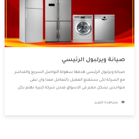
صيانة ويرلبول الرئيسي
صيانة ويرلبول الرئيسي هدفها سهولة التواصل السريع والمباشر
مع الشركة لكى يستمتع العميل بالتعامل معنا وان نبقى
متواجدين بشكل مميز فى الاسواق فنحن شركة كبيرة نهتم بكل
التفاصيل المهمة للعميل وان يستمتع بالخدمات التى تنفرد
مشاهدة المزيد
الشركة بها والتى تكون منها خدمة الصيانة التى تكون من أهم
الخدمات التى يرغب بها العميل لأنها تحافظ على كفاءة المنتج
كما أن شركة ويرلبول تقدم لنا جميع الأجهزة التى نبحث عنها
وأقوى الأسعار التى تكون مناسبة لكثير من العملاء