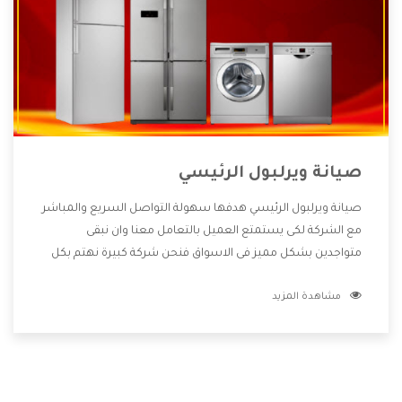
صيانة ويرلبول الرئيسي
صيانة ويرلبول الرئيسي هدفها سهولة التواصل السريع والمباشر
مع الشركة لكى يستمتع العميل بالتعامل معنا وان نبقى
متواجدين بشكل مميز فى الاسواق فنحن شركة كبيرة نهتم بكل
التفاصيل المهمة للعميل وان يستمتع بالخدمات التى تنفرد
مشاهدة المزيد
الشركة بها والتى تكون منها خدمة الصيانة التى تكون من أهم
الخدمات التى يرغب بها العميل لأنها تحافظ على كفاءة المنتج
كما أن شركة ويرلبول تقدم لنا جميع الأجهزة التى نبحث عنها
وأقوى الأسعار التى تكون مناسبة لكثير من العملاء