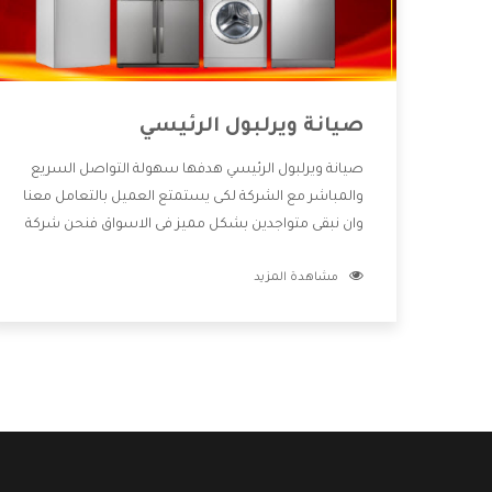
صيانة ويرلبول الرئيسي
صيانة ويرلبول الرئيسي هدفها سهولة التواصل السريع
والمباشر مع الشركة لكى يستمتع العميل بالتعامل معنا
وان نبقى متواجدين بشكل مميز فى الاسواق فنحن شركة
كبيرة نهتم بكل التفاصيل المهمة للعميل وان يستمتع
مشاهدة المزيد
بالخدمات التى تنفرد الشركة بها والتى تكون منها خدمة
الصيانة التى تكون من أهم الخدمات التى يرغب بها
العميل لأنها تحافظ على كفاءة المنتج كما أن شركة
ويرلبول تقدم لنا جميع الأجهزة التى نبحث عنها وأقوى
الأسعار التى تكون مناسبة لكثير من العملاء