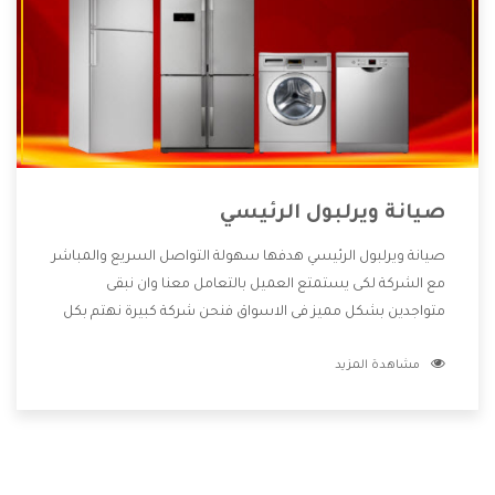
صيانة ويرلبول الرئيسي
صيانة ويرلبول الرئيسي هدفها سهولة التواصل السريع والمباشر
مع الشركة لكى يستمتع العميل بالتعامل معنا وان نبقى
متواجدين بشكل مميز فى الاسواق فنحن شركة كبيرة نهتم بكل
التفاصيل المهمة للعميل وان يستمتع بالخدمات التى تنفرد
مشاهدة المزيد
الشركة بها والتى تكون منها خدمة الصيانة التى تكون من أهم
الخدمات التى يرغب بها العميل لأنها تحافظ على كفاءة المنتج
كما أن شركة ويرلبول تقدم لنا جميع الأجهزة التى نبحث عنها
وأقوى الأسعار التى تكون مناسبة لكثير من العملاء