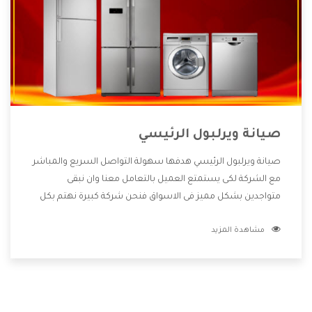
صيانة ويرلبول الرئيسي
صيانة ويرلبول الرئيسي هدفها سهولة التواصل السريع والمباشر
مع الشركة لكى يستمتع العميل بالتعامل معنا وان نبقى
متواجدين بشكل مميز فى الاسواق فنحن شركة كبيرة نهتم بكل
التفاصيل المهمة للعميل وان يستمتع بالخدمات التى تنفرد
مشاهدة المزيد
الشركة بها والتى تكون منها خدمة الصيانة التى تكون من أهم
الخدمات التى يرغب بها العميل لأنها تحافظ على كفاءة المنتج
كما أن شركة ويرلبول تقدم لنا جميع الأجهزة التى نبحث عنها
وأقوى الأسعار التى تكون مناسبة لكثير من العملاء