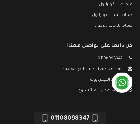
مركز صيانة ويرلبول
صيانة غسالات ويرلبول
صيانة ثلاجات ويرلبول
كن دائما على تواصل معنا!
01108098347
support@the-maintenance.com
صفحة الفيس بوك
مفتوح طوال ايام الأسبوع
01108098347
جميع الحقوق محفوظه ©
صيانة ويرلبول