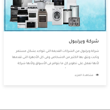
شركة ويرلبول
شركة ويرلبول من الشركات القديمة التى تتواجد بشكل مستمر
وثابت ويثق بها الكثير من الاشخاص وفى كل الأجهزة التى تقدمها
لأنها تعمل على تطوير كل ما يتوافر فى الأسواق ولأنها شركة
معروفة تهتم جدا بتوفير أفضل خدمات ما بعد البيع مع المنتجات
مشاهدة المزيد
وتقدم للعملاء أقوى العروض والخصومات التى تسهل على
المستهلك الاستمتاع بشراء جميع ما نقدمه لكم معنا هتجد كل
ما هو جديد وأفضل