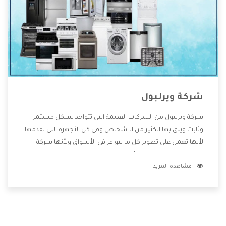
شركة ويرلبول
شركة ويرلبول من الشركات القديمة التى تتواجد بشكل مستمر
وثابت ويثق بها الكثير من الاشخاص وفى كل الأجهزة التى تقدمها
لأنها تعمل على تطوير كل ما يتوافر فى الأسواق ولأنها شركة
معروفة تهتم جدا بتوفير أفضل خدمات ما بعد البيع مع المنتجات
مشاهدة المزيد
وتقدم للعملاء أقوى العروض والخصومات التى تسهل على
المستهلك الاستمتاع بشراء جميع ما نقدمه لكم معنا هتجد كل
ما هو جديد وأفضل