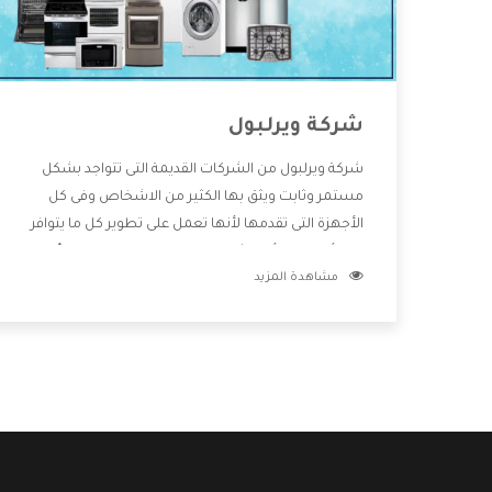
شركة ويرلبول
شركة ويرلبول من الشركات القديمة التى تتواجد بشكل
مستمر وثابت ويثق بها الكثير من الاشخاص وفى كل
الأجهزة التى تقدمها لأنها تعمل على تطوير كل ما يتوافر
فى الأسواق ولأنها شركة معروفة تهتم جدا بتوفير أفضل
مشاهدة المزيد
خدمات ما بعد البيع مع المنتجات وتقدم للعملاء أقوى
العروض والخصومات التى تسهل على المستهلك
الاستمتاع بشراء جميع ما نقدمه لكم معنا هتجد كل ما
هو جديد وأفضل