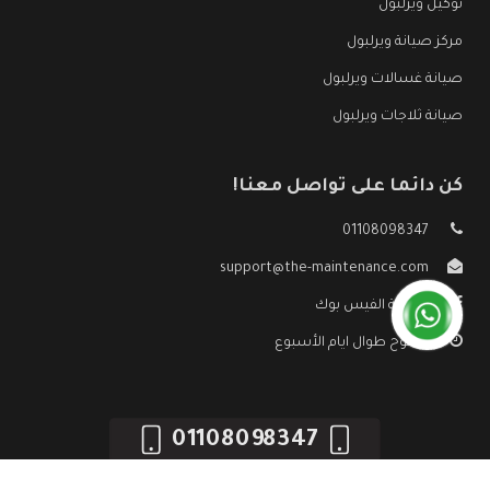
توكيل ويرلبول
مركز صيانة ويرلبول
صيانة غسالات ويرلبول
صيانة ثلاجات ويرلبول
كن دائما على تواصل معنا!
01108098347
support@the-maintenance.com
صفحة الفيس بوك
مفتوح طوال ايام الأسبوع
01108098347