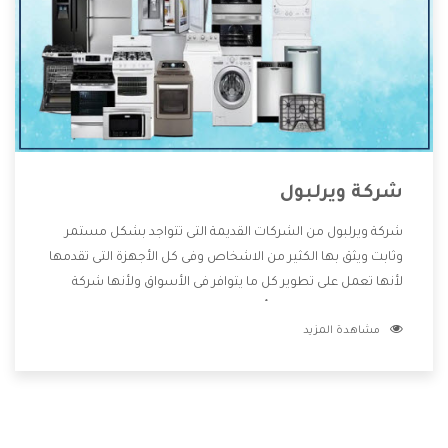
شركة ويرلبول
شركة ويرلبول من الشركات القديمة التى تتواجد بشكل مستمر
وثابت ويثق بها الكثير من الاشخاص وفى كل الأجهزة التى تقدمها
لأنها تعمل على تطوير كل ما يتوافر فى الأسواق ولأنها شركة
معروفة تهتم جدا بتوفير أفضل خدمات ما بعد البيع مع المنتجات
مشاهدة المزيد
وتقدم للعملاء أقوى العروض والخصومات التى تسهل على
المستهلك الاستمتاع بشراء جميع ما نقدمه لكم معنا هتجد كل
ما هو جديد وأفضل