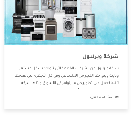
شركة ويرلبول
شركة ويرلبول من الشركات القديمة التى تتواجد بشكل مستمر
وثابت ويثق بها الكثير من الاشخاص وفى كل الأجهزة التى تقدمها
لأنها تعمل على تطوير كل ما يتوافر فى الأسواق ولأنها شركة
معروفة تهتم جدا بتوفير أفضل خدمات ما بعد البيع مع المنتجات
مشاهدة المزيد
وتقدم للعملاء أقوى العروض والخصومات التى تسهل على
المستهلك الاستمتاع بشراء جميع ما نقدمه لكم معنا هتجد كل
ما هو جديد وأفضل